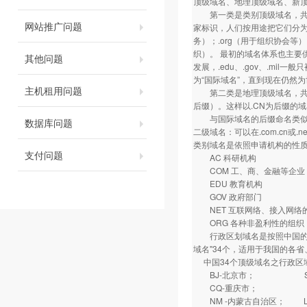
顶级域名、地理顶级域名、新
第一类是类别顶级域名，共有7
网站推广问题
家标识，人们按用途把它们分为
务）；.org（用于组织协会等）
织）。 最初的域名体系也主要供
其他问题
发展，.edu、.gov、.mil
为“国际域名”，直到现在仍然
主机租用问题
第二类是地理顶级域名，共有2
后缀）。这样以.CN为后缀的域
与国际域名的后缀命名类似，
数据库问题
二级域名：可以在.com.cn
类别域名是依照申请机构的性
支付问题
AC 科研机构
COM 工、商、金融等企业
EDU 教育机构
GOV 政府部门
NET 互联网络、接入网络的信
ORG 各种非盈利性的组织
行政区划域名是按照中国的各
域名"34个，适用于我国的各省、
中国34个顶级域名之行政区
BJ-北京市； SH
CQ-重庆市； HE
NM -内蒙古自治区； 