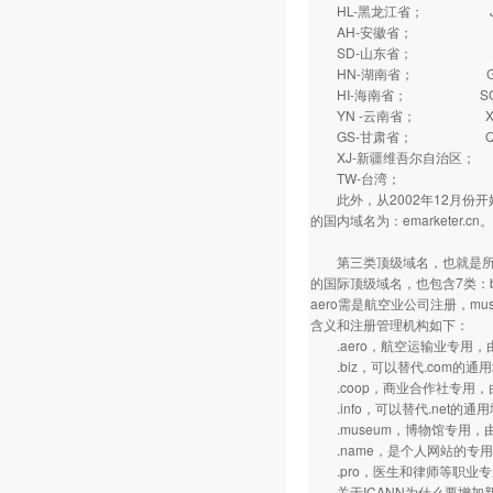
HL-黑龙江省； J
AH-安徽省； FJ
SD-山东省； HA
HN-湖南省； GD
HI-海南省； SC
YN -云南省； XZ
GS-甘肃省； QH
XJ-新疆维吾尔自治区；
TW-台湾； HK
此外，从2002年12月份开始
的国内域名为：emarketer.cn。
第三类顶级域名，也就是所谓的“
的国际顶级域名，也包含7类：biz,
aero需是航空业公司注册，m
含义和注册管理机构如下：
.aero，航空运输业专用，
.biz，可以替代.com的通用
.coop，商业合作社专用，
.info，可以替代.net的通
.museum，博物馆专用，
.name，是个人网站的专用域名
.pro，医生和律师等职业专用
关于ICANN为什么要增加