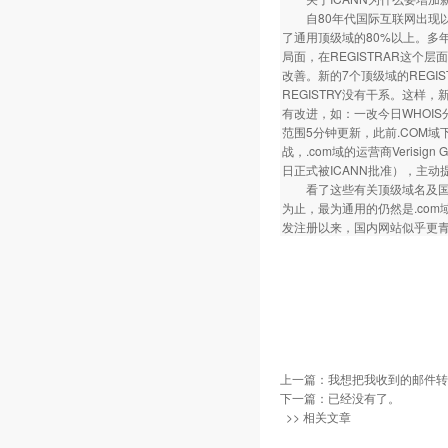
自80年代国际互联网出现以来，
了通用顶级域的80%以上。多年
局面，在REGISTRAR这个
改善。新的7个顶级域的REGIS
REGISTRY没有干系。这样，
有改进，如：一改今日WHOIS分散
范围5分钟更新，此前.COM
战，.com域的运营商Verisign 
日正式被ICANN批准），主
看了这些有关顶级域名及国内
为止，最为通用的仍然是.com
发注册以来，国内网站似乎更青
上一篇：
我想把我收到的邮件转发
下一篇：已经没有了。
>> 相关文章