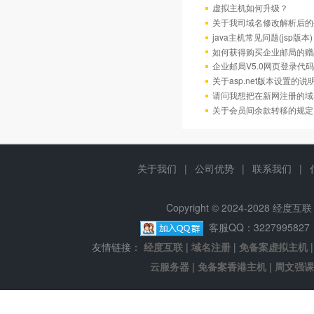
虚拟主机如何升级？
关于我司域名修改解析后的
java主机常见问题(jsp版本)
如何获得购买企业邮局的赠
企业邮局V5.0网页登录代码
关于asp.net版本设置的说
请问我想把在新网注册的域
关于会员间余款转移的规定
关于我们
|
公司优势
|
联系我们
|
Copyright © 2024-2028 经
客服QQ：322799582
友情链接：
经度互联
|
域名注册
|
免备案虚拟主机
云服务器
|
免备案香港主机
|
周文强课