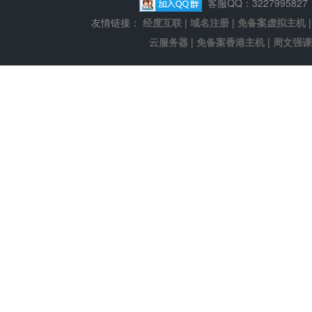
客服QQ：322799582
友情链接：
经度互联
|
域名注册
|
免备案虚拟主机
云服务器
|
免备案香港主机
|
周文强课