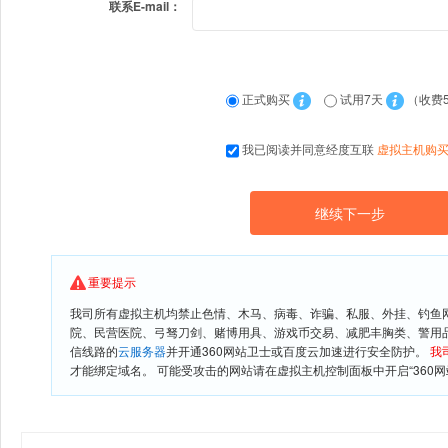
联系E-mail：
正式购买
试用7天
（收费
我已阅读并同意经度互联
虚拟主机购
重要提示
我司所有虚拟主机均禁止色情、木马、病毒、诈骗、私服、外挂、钓鱼
院、民营医院、弓驽刀剑、赌博用具、游戏币交易、减肥丰胸类、警用
信线路的
云服务器
并开通360网站卫士或百度云加速进行安全防护。
我
才能绑定域名。 可能受攻击的网站请在虚拟主机控制面板中开启“360网