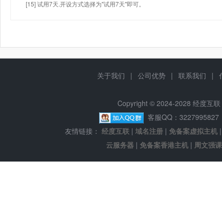
[15] 试用7天.开设方式选择为"试用7天"即可。
关于我们
|
公司优势
|
联系我们
|
Copyright © 2024-2028 经
客服QQ：322799582
友情链接：
经度互联
|
域名注册
|
免备案虚拟主机
云服务器
|
免备案香港主机
|
周文强课