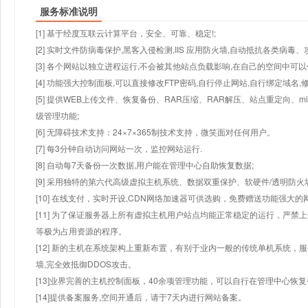
服务标准说明
[1] 基于经度互联云计算平台，安全、可靠、稳定!;
[2] 实时文件防病毒保护,黑客入侵检测,IIS 应用防火墙,自动抵抗各类病毒、
[3] 各个网站以独立进程运行,不会被其他站点负载影响,在自己的空间中可以使用
[4] 功能强大控制面板,可以直接修改FTP密码,自行停止网站,自行绑定域名,
[5] 提供WEB上传文件、恢复备份、RAR压缩、RAR解压、站点重定向
级管理功能;
[6] 无障碍技术支持：24×7×365制技术支持，微笑面对任何用户。
[7] 每3分钟自动访问网站一次，监控网站运行.
[8] 自动每7天备份一次数据,用户能在管理中心自助恢复数据;
[9] 采用独特的第六代高级虚拟主机系统、数据双重保护、软硬件/透明防火
[10] 在线支付，实时开设,CDN网络加速器可供选购，免费赠送功能强大
[11] 为了保证服务器上所有虚拟主机用户站点均能正常稳定的运行，严禁上
等极为占用资源的程序。
[12] 新的主机在系统架构上重新布置，有别于业内一般的传统单机系统，
墙,完全效抵御DDOS攻击。
[13]业界完善的主机控制面板，40余项管理功能，可以自行在管理中心恢
[14]提供备案服务,空间开通后，请于7天内进行网站备案。