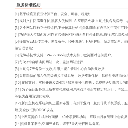
服务标准说明
[1] 基于经度互联云计算平台，安全、可靠、稳定!;
[2] 实时文件防病毒保护,黑客入侵检测,IIS 应用防火墙,自动抵抗各类病毒、
[3] 各个网站以独立进程运行,不会被其他站点负载影响,在自己的空间中可以使用
[4] 功能强大控制面板,可以直接修改FTP密码,自行停止网站,自行绑定域名,
[5] 提供WEB上传文件、恢复备份、RAR压缩、RAR解压、站点重定向
级管理功能;
[6] 无障碍技术支持：24×7×365制技术支持，微笑面对任何用户。
[7] 每3分钟自动访问网站一次，监控网站运行.
[8] 自动每7天备份一次数据,用户能在管理中心自助恢复数据;
[9] 采用独特的第六代高级虚拟主机系统、数据双重保护、软硬件/透明防火
[10] 在线支付，实时开设,CDN网络加速器可供选购，免费赠送功能强大
[11] 为了保证服务器上所有虚拟主机用户站点均能正常稳定的运行，严禁上
等极为占用资源的程序。
[12] 新的主机在系统架构上重新布置，有别于业内一般的传统单机系统，
墙,完全效抵御DDOS攻击。
[13]业界完善的主机控制面板，40余项管理功能，可以自行在管理中心恢
[14]提供备案服务,空间开通后，请于7天内进行网站备案。