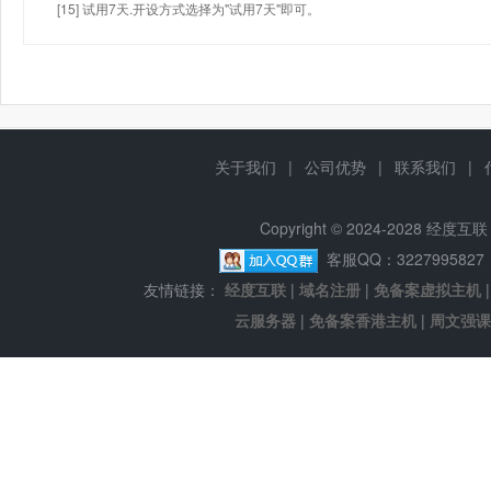
[15] 试用7天.开设方式选择为"试用7天"即可。
关于我们
|
公司优势
|
联系我们
|
Copyright © 2024-2028 经
客服QQ：322799582
友情链接：
经度互联
|
域名注册
|
免备案虚拟主机
云服务器
|
免备案香港主机
|
周文强课