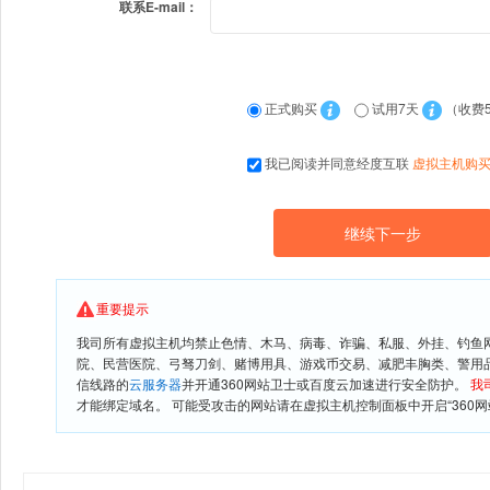
联系E-mail：
正式购买
试用7天
（收费
我已阅读并同意经度互联
虚拟主机购
重要提示
我司所有虚拟主机均禁止色情、木马、病毒、诈骗、私服、外挂、钓鱼
院、民营医院、弓驽刀剑、赌博用具、游戏币交易、减肥丰胸类、警用
信线路的
云服务器
并开通360网站卫士或百度云加速进行安全防护。
我
才能绑定域名。 可能受攻击的网站请在虚拟主机控制面板中开启“360网