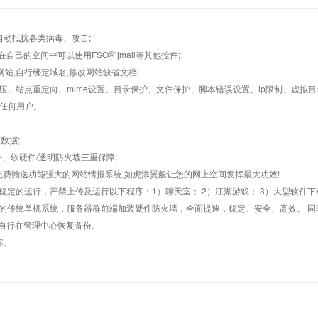
墙,自动抵抗各类病毒、攻击;
在自己的空间中可以使用FSO和jmail等其他控件;
止网站,自行绑定域名,修改网站缺省文档;
AR解压、站点重定向、mime设置、目录保护、文件保护、脚本错误设置、ip限制、虚拟
对任何用户。
数据;
护、软硬件/透明防火墙三重保障;
购，免费赠送功能强大的网站情报系统,如虎添翼般让您的网上空间发挥最大功效!
常稳定的运行，严禁上传及运行以下程序：1）聊天室； 2）江湖游戏； 3）大型软件下
般的传统单机系统，服务器群前端加装硬件防火墙，全面提速，稳定、安全、高效。 同时
以自行在管理中心恢复备份。
案。