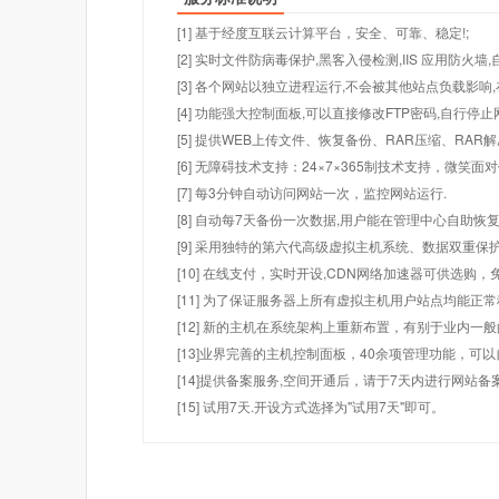
[1] 基于经度互联云计算平台，安全、可靠、稳定!;
[2] 实时文件防病毒保护,黑客入侵检测,IIS 应用防火
[3] 各个网站以独立进程运行,不会被其他站点负载影响,
[4] 功能强大控制面板,可以直接修改FTP密码,自行停
[5] 提供WEB上传文件、恢复备份、RAR压缩、R
[6] 无障碍技术支持：24×7×365制技术支持，微笑面
[7] 每3分钟自动访问网站一次，监控网站运行.
[8] 自动每7天备份一次数据,用户能在管理中心自助恢复
[9] 采用独特的第六代高级虚拟主机系统、数据双重保
[10] 在线支付，实时开设,CDN网络加速器可供选
[11] 为了保证服务器上所有虚拟主机用户站点均能正
[12] 新的主机在系统架构上重新布置，有别于业内一
[13]业界完善的主机控制面板，40余项管理功能，可
[14]提供备案服务,空间开通后，请于7天内进行网站备
[15] 试用7天.开设方式选择为"试用7天"即可。