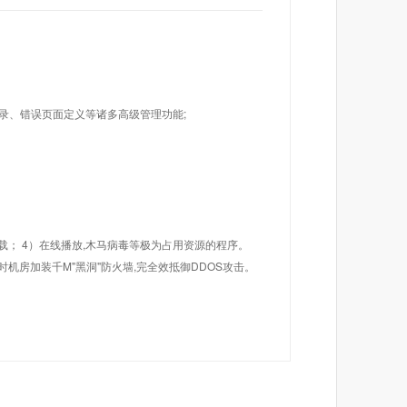
目录、错误页面定义等诸多高级管理功能;
载； 4）在线播放,木马病毒等极为占用资源的程序。
机房加装千M"黑洞"防火墙,完全效抵御DDOS攻击。