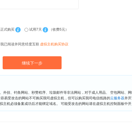
正式购买
试用7天
（收费5元）
我已阅读并同意经度互联
虚拟主机购买协议
、外挂、钓鱼网站、秒赞程序、垃圾邮件等非法网站，对于成人用品、 空包网站、
险容易受攻击的网站不可购买我司虚拟主机，但可以购买我司电信线路的
云服务器
并开
拟主机必须备案成功后才能绑定域名。 可能受攻击的网站请在虚拟主机控制面板中开启“